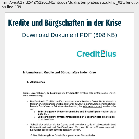
/mnt/web017/d2/42/51261342/htdocs/dualis/templates/suzukihv_013/functio
on line 199
Download Dokument PDF (608 KB)